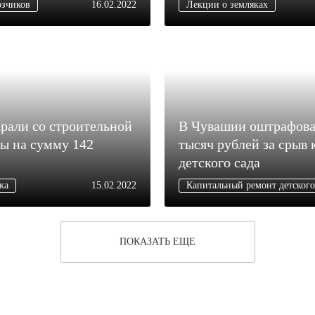
озчиков
16.02.2022
Лекции о земляках
рали со строительной
В Чувашии оштрафова
ы на сумму 142
тысяч рублей за срыв
детского сада
жа
15.02.2022
Капитальный ремонт детского
ПОКАЗАТЬ ЕЩЕ