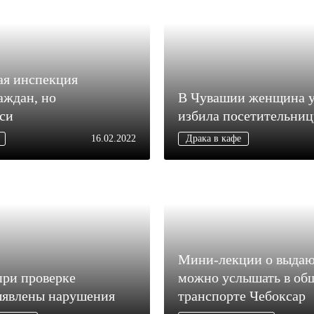
ая инспекция
аждан, но
В Чувашии женщина ус
си
избила посетительниц
16.02.2022
Драка в кафе
Мини-лекции о выдаю
при проверке
можно услышать в об
ыявлены нарушения
транспорте Чебоксар