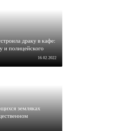
троила драку в кафе:
у и полицейского
16.02.2022
щихся земляках
щественном