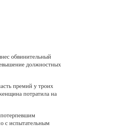
ынес обвинительный
превышение должностных
часть премий у троих
 женщина потратила на
а потерпевшим
но с испытательным