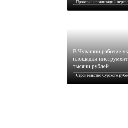
Проверка организаций перев
В Чувашии рабочие ук
площадки инструмент
тысячи рублей
Строительство Сурского рубе