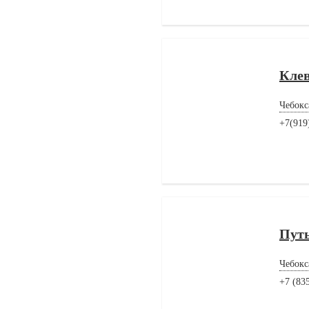
Кле
Чебокс
+7(919
Путь
Чебокс
+7 (83