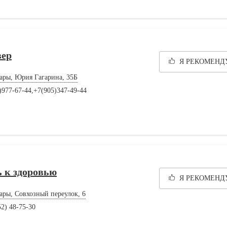
вер
Я РЕКОМЕН
ары, Юрия Гагарина, 35Б
)977-67-44,+7(905)347-49-44
 к здоровью
Я РЕКОМЕН
ары, Совхозный переулок, 6
52) 48-75-30