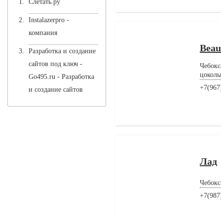
Слетать.ру
Instalazerpro
-
компания
Beau
Разработка и создание
сайтов под ключ -
Чебокс
цоколь
Go495.ru
- Разработка
+7(967
и создание сайтов
Лад
Чебокс
+7(987