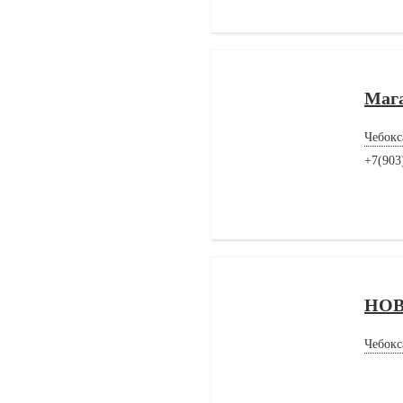
Мага
Чебокс
+7(903
НО
Чебокс