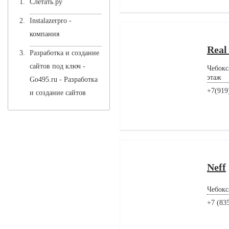
Слетать.ру
Instalazerpro
-
компания
Real
Разработка и создание
сайтов под ключ -
Чебокс
этаж
Go495.ru
- Разработка
+7(919
и создание сайтов
Neff
Чебокс
+7 (83